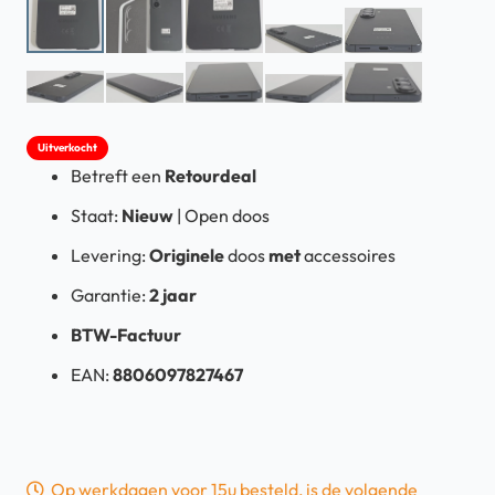
Uitverkocht
Betreft een
Retourdeal
Staat:
Nieuw
| Open doos
Levering:
Originele
doos
met
accessoires
Garantie:
2 jaar
BTW-Factuur
EAN:
8806097827467
Op werkdagen voor 15u besteld, is de volgende