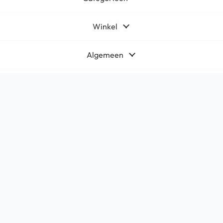
Winkel
Algemeen
Contact
Bedrijfsgegevens
HQ-Mobile b.v.
Brouwer 1
5521DK Eersel
KvK:
71566619
Btw: NL858765159B01