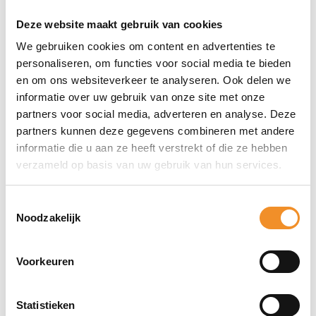
Productspecificaties
Deze website maakt gebruik van cookies
We gebruiken cookies om content en advertenties te
Merk
personaliseren, om functies voor social media te bieden
Xiaomi
en om ons websiteverkeer te analyseren. Ook delen we
Model
informatie over uw gebruik van onze site met onze
Xiaomi Mi 11 Ultra
partners voor social media, adverteren en analyse. Deze
partners kunnen deze gegevens combineren met andere
A-GPS
informatie die u aan ze heeft verstrekt of die ze hebben
Y
verzameld op basis van uw gebruik van hun services.
Besturingssysteem
Android OS
Toestemmingsselectie
Batterij capaciteit in mah
Noodzakelijk
5000 mAh
Bluetooth
Voorkeuren
Ja
Statistieken