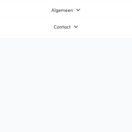
Algemeen
Contact
Bedrijfsgegevens
HQ-Mobile b.v.
Brouwer 1
5521DK Eersel
KvK:
71566619
Btw: NL858765159B01
Algemene voorwaarden
Privacy
Cookie beleid