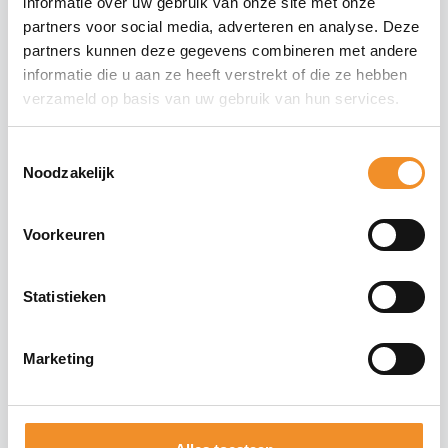
informatie over uw gebruik van onze site met onze
partners voor social media, adverteren en analyse. Deze
partners kunnen deze gegevens combineren met andere
informatie die u aan ze heeft verstrekt of die ze hebben
verzameld op basis van uw gebruik van hun services.
Toestemmingsselectie
Noodzakelijk
Voorkeuren
Statistieken
Samsung Galaxy Buds2 Pro – Oplaadcase – Zwart
Marketing
Op werkdagen vóór 15u besteld, vandaag verzonden!
€
49,99