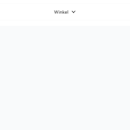
Winkel
Algemeen
Contact
Bedrijfsgegevens
HQ-Mobile b.v.
Brouwer 1
5521DK Eersel
KvK:
71566619
Btw: NL858765159B01