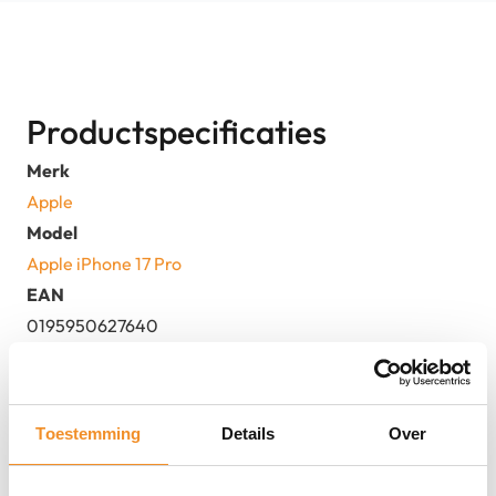
Productspecificaties
Merk
Apple
Model
Apple iPhone 17 Pro
EAN
0195950627640
MPN
MG8J4ZD/A
Kleur
Toestemming
Details
Over
Donker blauw
Besturingssysteem