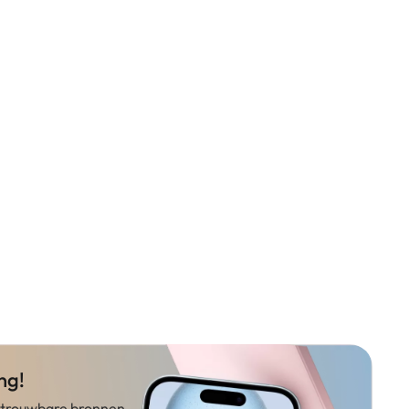
ng!
betrouwbare bronnen.