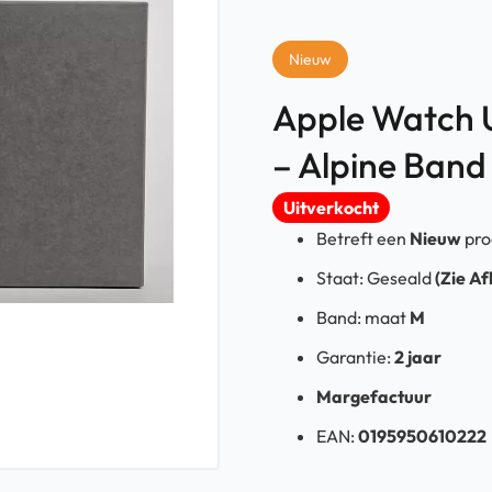
Nieuw
Apple Watch 
– Alpine Band
Uitverkocht
Betreft een
Nieuw
pro
Staat: Geseald
(Zie A
Band: maat
M
Garantie:
2 jaar
Margefactuur
EAN:
0195950610222