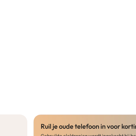
Ruil je oude telefoon in voor korti
Gebruikte elektronica wordt ingekocht bij 