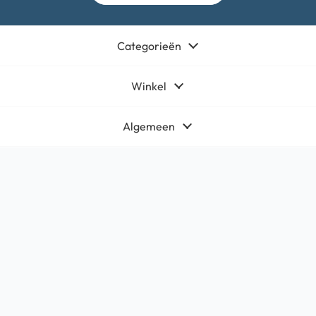
Categorieën
Winkel
Algemeen
Contact
Bedrijfsgegevens
HQ-Mobile b.v.
Brouwer 1
5521DK Eersel
KvK:
71566619