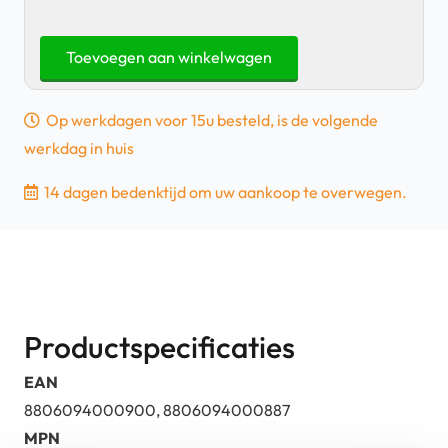
Samsung
Toevoegen aan winkelwagen
Galaxy
S22
Op werkdagen voor 15u besteld, is de volgende
Plus
werkdag in huis
-
Smart
14 dagen bedenktijd om uw aankoop te overwegen.
Clear
ViewCover
|
Retourdeal
aantal
Productspecificaties
EAN
8806094000900, 8806094000887
MPN