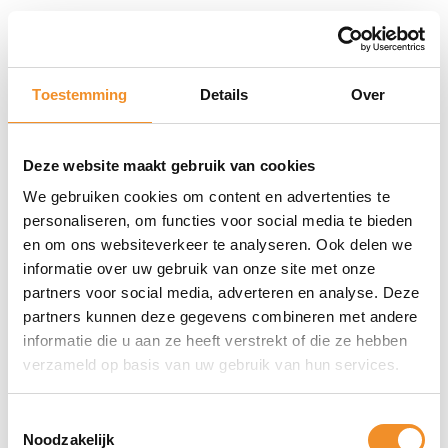
EF-ZS906CBEGEE, EF-ZS906CBEGEW
Merk
Samsung
Toestemming
Details
Over
Model
Clear View Cover
Geschikt voor merk
Deze website maakt gebruik van cookies
Samsung
We gebruiken cookies om content en advertenties te
Bescherming van zijde
personaliseren, om functies voor social media te bieden
Voor- en achterkant
en om ons websiteverkeer te analyseren. Ook delen we
informatie over uw gebruik van onze site met onze
partners voor social media, adverteren en analyse. Deze
partners kunnen deze gegevens combineren met andere
informatie die u aan ze heeft verstrekt of die ze hebben
verzameld op basis van uw gebruik van hun services.
Toestemmingsselectie
Direct erbij bestellen
Noodzakelijk